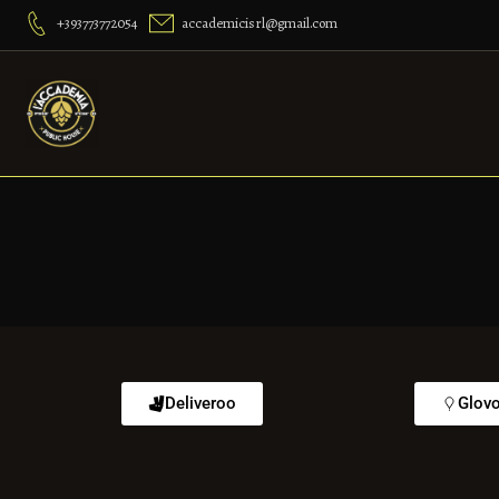
+393773772054
accademicisrl@gmail.com
Deliveroo
Glov