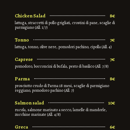
Chicken Salad
8€
lattuga, straccetti di pollo grigliati, crostini di pane, scaglie di
parmigiano (All. 1/7)
Tonno
7€
lattuga, tonno, olive nere, pomodori pachino, cipolla (All. 4)
Caprese
7€
pomodoro, bocconcini di bufala, pesto di basilico (All. 7/8)
Parma
8€
prosciutto crudo di Parma 18 mesi, scaglie di parmigiano
reggiano, pomodoro pachino (All. 7)
Salmon salad
10€
rucola, salmone marinato a secco, lamelle di mandorle,
zucchine marinate (All. 4/8)
Greca
6€