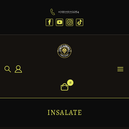
+393773772054
0
INSALATE