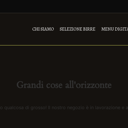
CHI SIAMO
SELEZIONE BIRRE
MENU DIGIT
Grandi cose all'orizzonte
 qualcosa di grosso! Il nostro negozio è in lavorazione e a