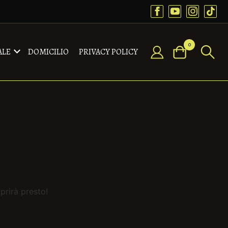
0
ALE
DOMICILIO
PRIVACY POLICY
prirà presto!